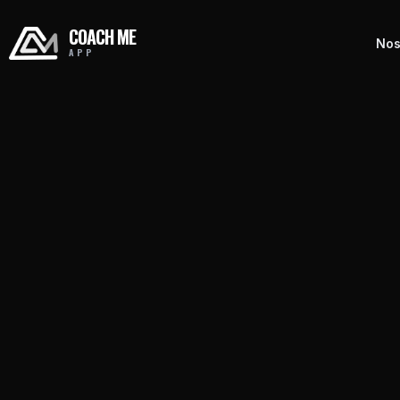
COACH ME
Nos
APP