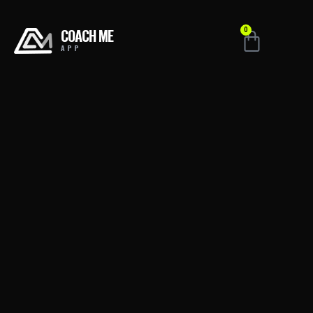
COACH ME
0
APP