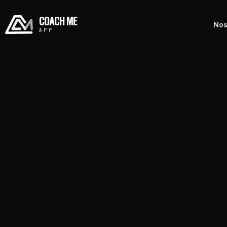
COACH ME
Nos
APP