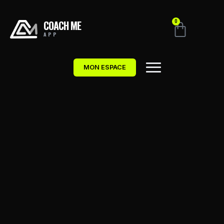
COACH ME
0
APP
MON ESPACE