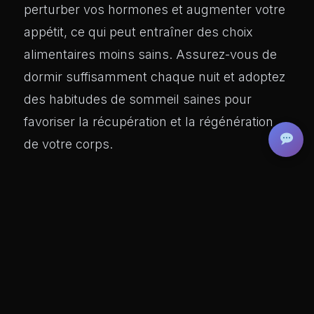
perturber vos hormones et augmenter votre
appétit, ce qui peut entraîner des choix
alimentaires moins sains. Assurez-vous de
dormir suffisamment chaque nuit et adoptez
des habitudes de sommeil saines pour
favoriser la récupération et la régénération
de votre corps.
8. GÉREZ LE STRESS ET LES ÉMOTIONS
Le stress et les émotions peuvent souvent
conduire à des comportements alimentaires
compulsifs ou émotionnels, ce qui peut
entraver vos progrès en matière de perte de