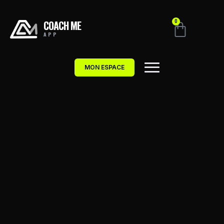
COACH ME
0
APP
MON ESPACE