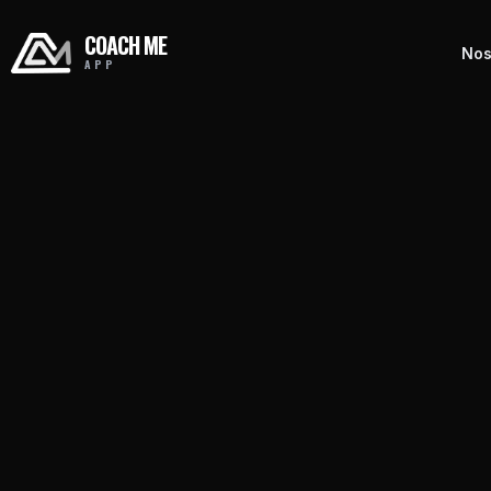
COACH ME
Nos
APP