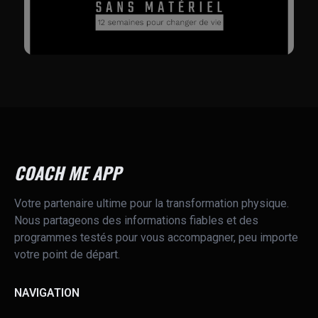
PROGRAMME PHARE
GUIDE DE REMISE EN FORME EN 12
SEMAINES - EDITION 2022
COACH ME APP
Votre partenaire ultime pour la transformation physique.
VOIR LE PROGRAMME
Nous partageons des informations fiables et des
programmes testés pour vous accompagner, peu importe
votre point de départ.
NAVIGATION