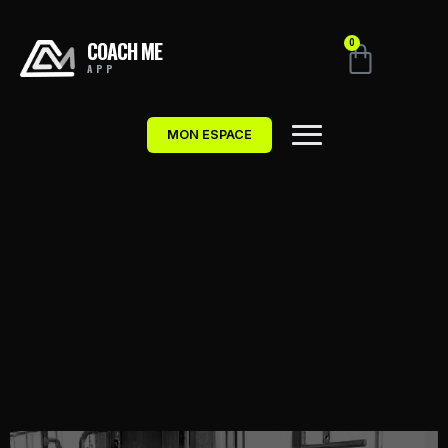
COACH ME
0
APP
MON ESPACE