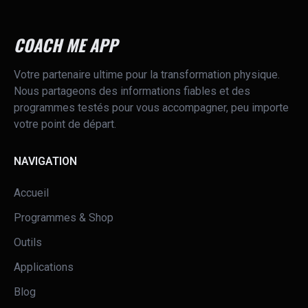
GUIDE DE REMISE EN FORME EN 12
SEMAINES - EDITION 2022
COACH ME APP
Votre partenaire ultime pour la transformation physique.
VOIR LE PROGRAMME
Nous partageons des informations fiables et des
programmes testés pour vous accompagner, peu importe
votre point de départ.
NAVIGATION
Accueil
Programmes & Shop
Outils
Applications
Blog