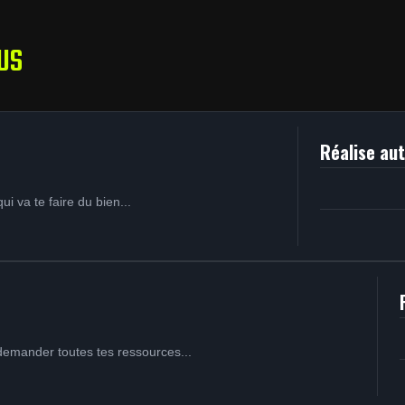
US
Réalise au
i va te faire du bien...
demander toutes tes ressources...