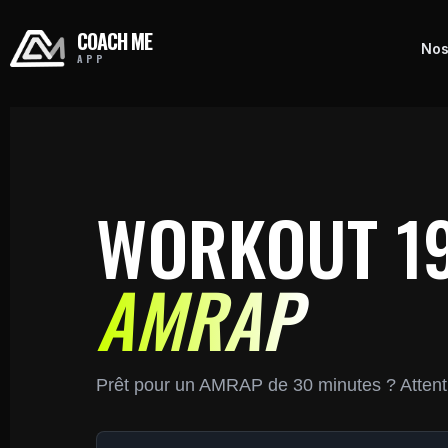
COACH ME
Nos
APP
WORKOUT 1
AMRAP
Prêt pour un AMRAP de 30 minutes ? Attentio