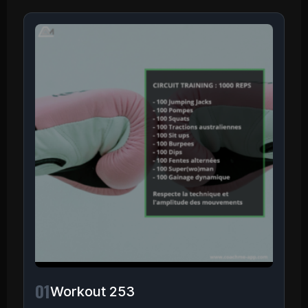
01
Workout 253