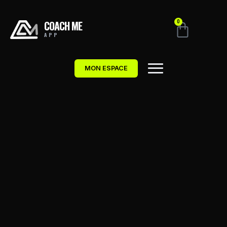
COACH ME
0
APP
MON ESPACE