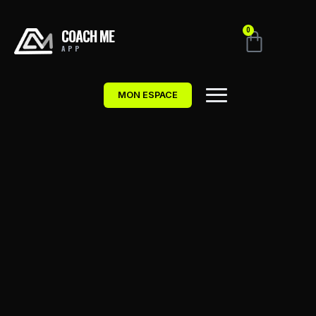
COACH ME
0
APP
MON ESPACE