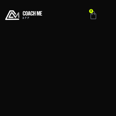
COACH ME
0
APP