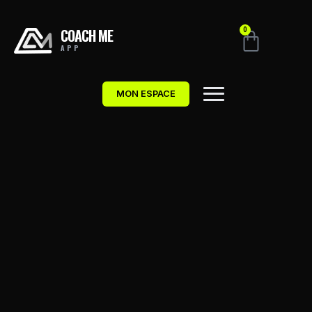
COACH ME
0
APP
MON ESPACE