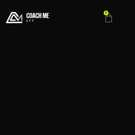
COACH ME
0
APP