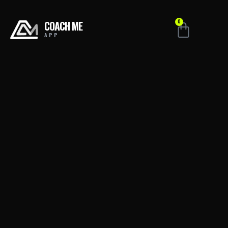
COACH ME
0
APP