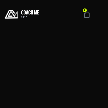
COACH ME
0
APP