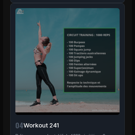
04
Workout 241