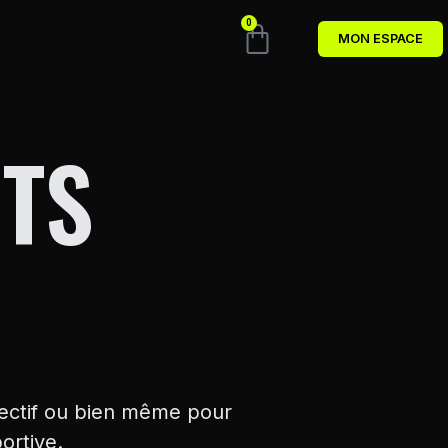
0
MON ESPACE
TS
lectif ou bien même pour
ortive.