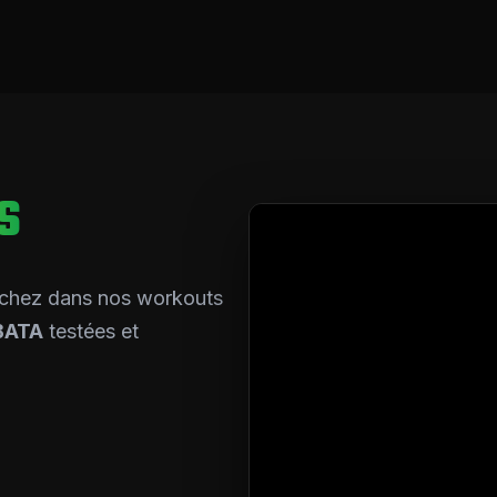
S
iochez dans nos workouts
BATA
testées et